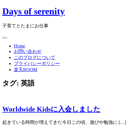
Skip
Days of serenity
to
content
子育てとたまにお仕事
Home
お問い合わせ
このブログについて
プライバシーポリシー
楽天ROOM
タグ:
英語
Worldwide Kidsに入会しました
起きている時間が増えてきた今日この頃。遊びや勉強に […]