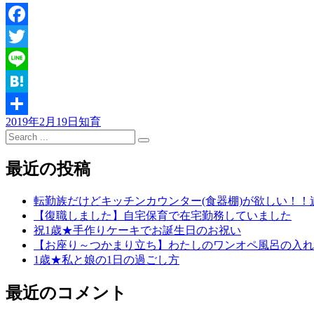
Facebook
Twitter
Line
Hatena
2019年2月19日
知育
共
Search
for:
有
最近の投稿
転勤族だけどキッチンカウンター(食器棚)が欲しい！！遂
【復職しました】自宅保育で在宅勤務していました
祝1歳★手作りケーキでお誕生日のお祝い
【お座り～つかまり立ち】わたしのワンオペ風呂の入れ
1歳★私と娘の1日の過ごし方
最近のコメント