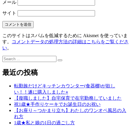
メール
サイト
このサイトはスパムを低減するために Akismet を使っていま
す。
コメントデータの処理方法の詳細はこちらをご覧くださ
い
。
Search
for:
最近の投稿
転勤族だけどキッチンカウンター(食器棚)が欲し
い！！遂に購入しました⭐︎
【復職しました】自宅保育で在宅勤務していました
祝1歳★手作りケーキでお誕生日のお祝い
【お座り～つかまり立ち】わたしのワンオペ風呂の入
れ方
1歳★私と娘の1日の過ごし方