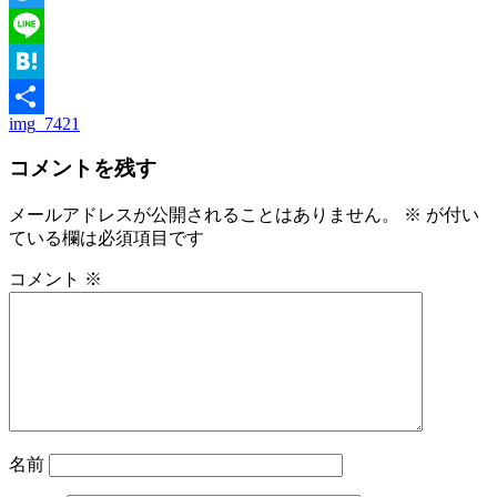
Twitter
Line
Hatena
img_7421
投
共
稿
コメントを残す
有
ナ
メールアドレスが公開されることはありません。
※
が付い
ビ
ている欄は必須項目です
ゲ
コメント
※
ー
シ
ョ
ン
名前